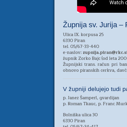
Župnija sv. Jurija – 
Ulica IX. korpusa 25
6330 Piran
tel. 05/67-33-440
e-naslov:
zupnija.piran@rkc.s
župnik Zorko Bajc (od leta 200
Župnijski trans. račun pri b
obnovo piranskih cerkva, davčn
V župniji delujejo tudi 
p. Janez Šamperl, gvardijan
p. Roman Tkauc, p. Franc Murk
Bolniška ulica 30
6330 Piran
tel. 05/67-34-417