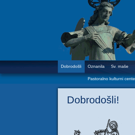
Dobrodošli
Oznanila
Sv. maše
Pastoralno kulturni cent
Dobrodošli!