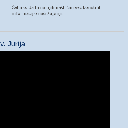
Želimo, da bi na njih našli čim več koristnih
informacij o naši župniji.
v. Jurija