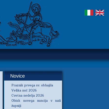
Novice
Praznik prvega sv. obhajila
Velika noč 2026
Cvetna nedelja 2026
Obisk novega nuncija v naši
župniji