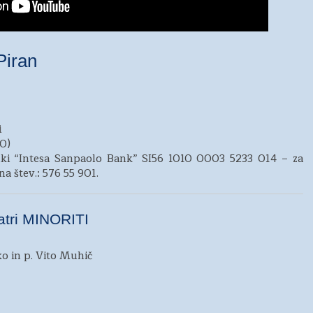
Piran
i
0)
anki “Intesa Sanpaolo Bank”
SI56 1010 0003 5233 014
– za
a štev.: 576 55 901.
patri MINORITI
o in p. Vito Muhič