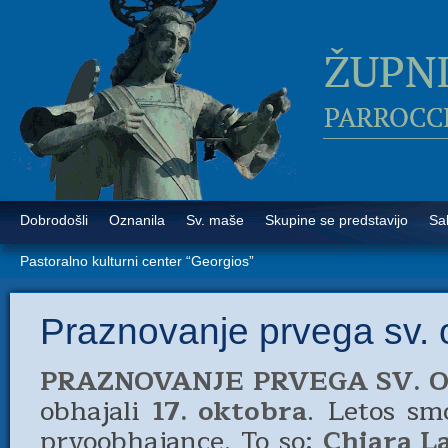
Dobrodošli
Oznanila
Sv. maše
Skupine se predstavijo
Sa
Pastoralno kulturni center “Georgios”
Praznovanje prvega sv. 
PRAZNOVANJE PRVEGA SV. O
obhajali
17. oktobra
. Letos smo
prvoobhajance. To so:
Chiara L