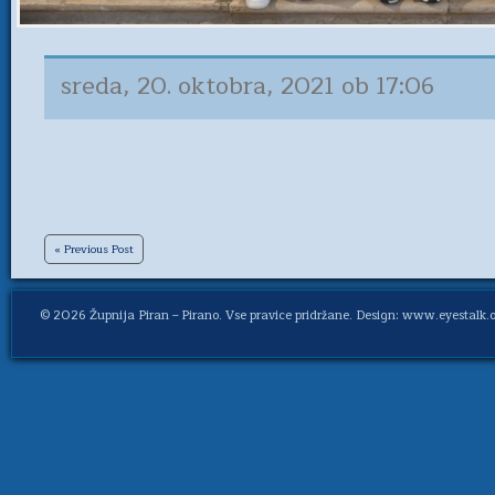
sreda, 20. oktobra, 2021 ob 17:06
« Previous Post
© 2026
Župnija Piran – Pirano
. Vse pravice pridržane. Design: www.eyestalk.