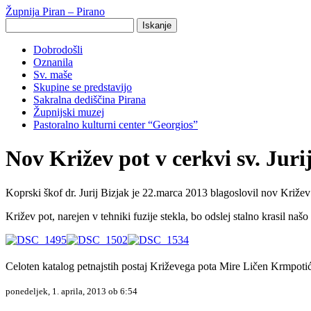
Župnija Piran – Pirano
Search
for:
Dobrodošli
Oznanila
Sv. maše
Skupine se predstavijo
Sakralna dediščina Pirana
Župnijski muzej
Pastoralno kulturni center “Georgios”
Nov Križev pot v cerkvi sv. Juri
Koprski škof dr. Jurij Bizjak je 22.marca 2013 blagoslovil nov Križe
Križev pot, narejen v tehniki fuzije stekla, bo odslej stalno krasil naš
Celoten katalog petnajstih postaj Križevega pota Mire Ličen Krmpoti
ponedeljek, 1. aprila, 2013 ob 6:54