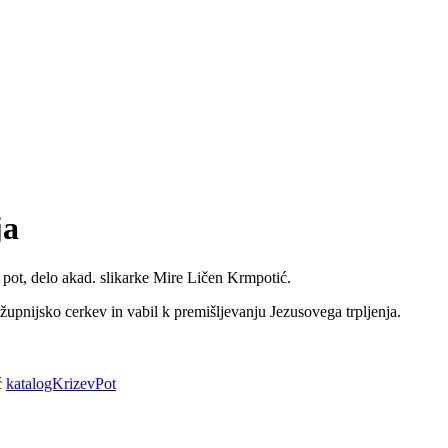
ja
v pot, delo akad. slikarke Mire Ličen Krmpotić.
o župnijsko cerkev in vabil k premišljevanju Jezusovega trpljenja.
ć
katalogKrizevPot