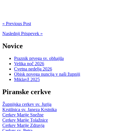
« Previous Post
Naslednji Prispevek »
Novice
Praznik prvega sv. obhajila
Velika noč 2026
Cvetna nedelja 2026
Obisk novega nuncija v naši župniji
Miklavž 2025
Piranske cerkve
Župnijska cerkev sv. Jurija
Krstilnica sv. Janeza Krstnika
Cerkev Marije Snežne
Cerkev Marije Tolažnice
Cerkev Marije Zdravja
Cerkev sv. Petra