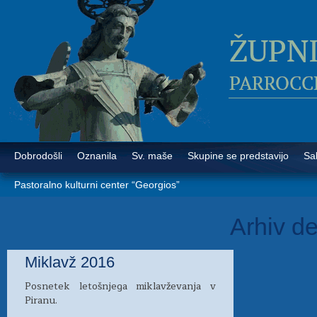
Dobrodošli
Oznanila
Sv. maše
Skupine se predstavijo
Sa
Pastoralno kulturni center “Georgios”
Arhiv d
Miklavž 2016
Posnetek letošnjega miklavževanja v
Piranu.