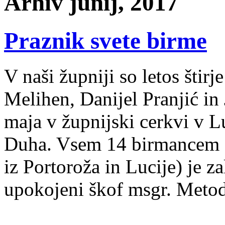
Arhiv junij, 2017
Praznik svete birme
V naši župniji so letos štirj
Melihen, Danijel Pranjić in 
maja v župnijski cerkvi v Lu
Duha. Vsem 14 birmancem (p
iz Portoroža in Lucije) je z
upokojeni škof msgr. Metod