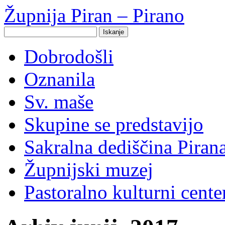
Župnija Piran – Pirano
Search
for:
Dobrodošli
Oznanila
Sv. maše
Skupine se predstavijo
Sakralna dediščina Piran
Župnijski muzej
Pastoralno kulturni cent