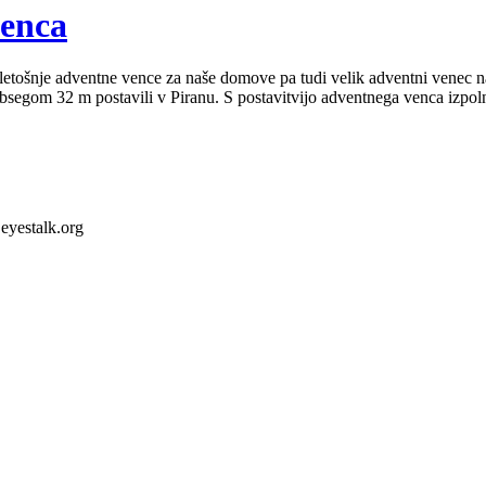
venca
 letošnje adventne vence za naše domove pa tudi velik adventni venec na
 obsegom 32 m postavili v Piranu. S postavitvijo adventnega venca izpol
eyestalk.org