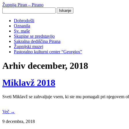
Župnija Piran – Pirano
Search
for:
Dobrodošli
Oznanila
Sv. maše
Skupine se predstavijo
Sakralna dediščina Pirana
Župnijski muzej
Pastoralno kulturni center “Georgios”
Arhiv december, 2018
Miklavž 2018
Sveti Miklavž se zahvaljuje vsem, ki ste mu pomagali pri njegovem 
Več →
9 decembra, 2018