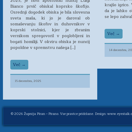
2025, je novi apostolski nuncij Luigi
krajšo igrico
Bianco prvič obiskal koprsko škofijo.
da je lahko o
Osrednji dogodek obiska je bila slovesna
se lepo zahval
sveta maša, ki jo je daroval ob
somaševanju škofov in duhovnikov v
koprski stolnici, kjer je zbranim
Več →
vernikom spregovoril v poglobljeni in
bogati homiliji. V okviru obiska je nuncij
popoldne v spremstvu našega […]
14 decembra, 2
Več →
15 decembra, 2025
© 2026
Župnija Piran – Pirano
. Vse pravice pridržane. Design: www.eyestalk.