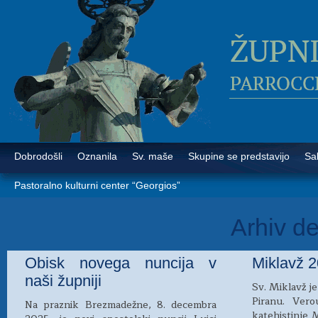
Dobrodošli
Oznanila
Sv. maše
Skupine se predstavijo
Sa
Pastoralno kulturni center “Georgios”
Arhiv d
Obisk novega nuncija v
Miklavž 
naši župniji
Sv. Miklavž je
Piranu. Ver
Na praznik Brezmadežne, 8. decembra
katehistinje M