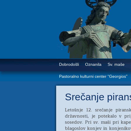
Dobrodošli
Oznanila
Sv. maše
Pastoralno kulturni center “Georgios”
Srečanje piran
Letošnje 12. srečanje pira
državnosti, je potekalo v pr
sosedov. Pri sv. maši pri kape
blagoslov konjev in konjenikov