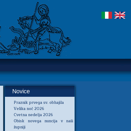
Novice
Praznik prvega sv. obhajila
Velika noč 2026
Cvetna nedelja 2026
Obisk novega nuncija v naši
župniji