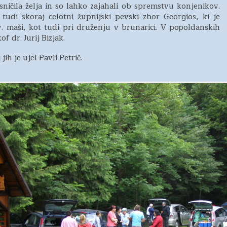
esničila želja in so lahko zajahali ob spremstvu konjenikov.
 tudi skoraj celotni župnijski pevski zbor Georgios, ki je
v. maši, kot tudi pri druženju v brunarici. V popoldanskih
of dr. Jurij Bizjak.
ih je ujel Pavli Petrič.