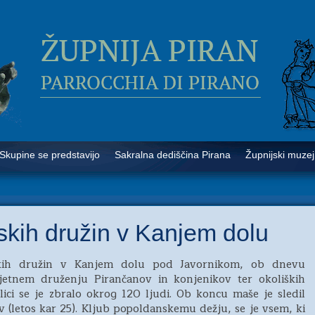
Skupine se predstavijo
Sakralna dediščina Pirana
Župnijski muzej
skih družin v Kanjem dolu
nskih družin v Kanjem dolu pod Javornikom, ob dnevu
ijetnem druženju Pirančanov in konjenikov ter okoliških
lici se je zbralo okrog 120 ljudi. Ob koncu maše je sledil
 (letos kar 25). Kljub popoldanskemu dežju, se je vsem, ki