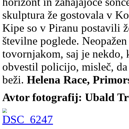
horizont in zahajajoče sonc
skulptura že gostovala v K
Kipe so v Piranu postavili že
številne poglede. Neopažen p
tovornjakom, saj je nekdo, k
obvestil policijo, misleč, da
beži.
Helena Race, Primor
Avtor fotografij: Ubald T