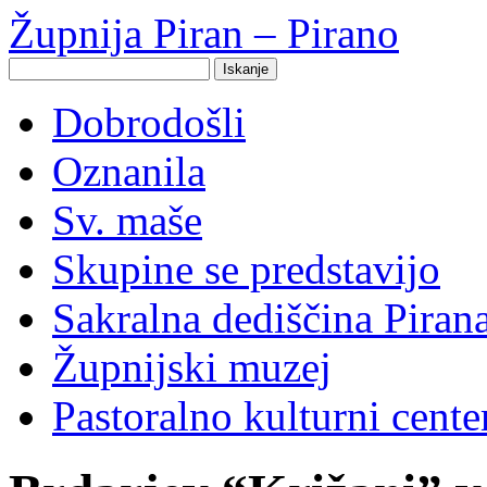
Župnija Piran – Pirano
Search
for:
Dobrodošli
Oznanila
Sv. maše
Skupine se predstavijo
Sakralna dediščina Piran
Župnijski muzej
Pastoralno kulturni cent