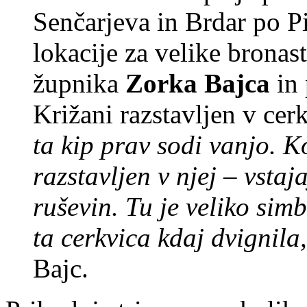
Senčarjeva in Brdar po P
lokacije za velike bronast
župnika
Zorka Bajca
in
Križani razstavljen v cer
ta kip prav sodi vanjo. Ko
razstavljen v njej – vstaj
ruševin. Tu je veliko sim
ta cerkvica kdaj dvignila
Bajc.