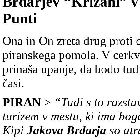
Brdarjev “Križani” v
Punti
Ona in On zreta drug proti
piranskega pomola. V cerkvi
prinaša upanje, da bodo tudi
časi.
PIRAN
>
“Tudi s to razsta
turizem v mestu, ki ima boga
Kipi
Jakova Brdarja
so atr