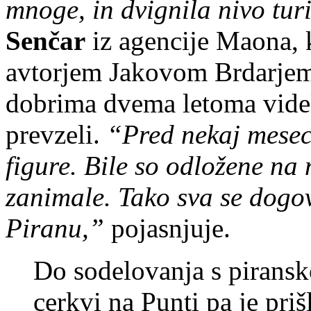
mnoge, in dvignila nivo tur
Senčar
iz agencije Maona, k
avtorjem Jakovom Brdarjem s
dobrima dvema letoma videla 
prevzeli.
“Pred nekaj meseci
figure. Bile so odložene na
zanimale. Tako sva se dogov
Piranu,”
pojasnjuje.
Do sodelovanja s piransk
cerkvi na Punti pa je priš