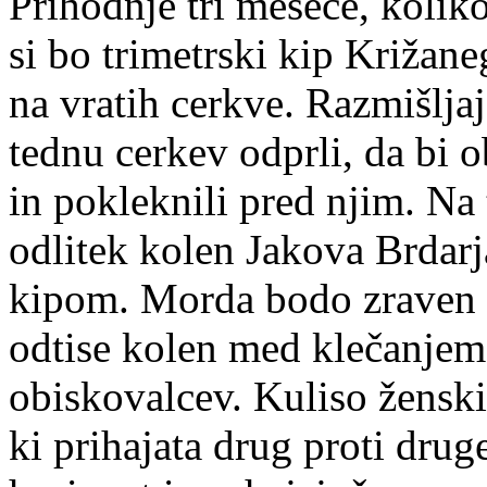
Prihodnje tri mesece, kolik
si bo trimetrski kip Križan
na vratih cerkve. Razmišljaj
tednu cerkev odprli, da bi o
in pokleknili pred
njim. Na 
odlitek kolen Jakova Brdar
kipom. Morda bodo zraven po
odtise kolen med klečanjem 
obiskovalcev. Kuliso žensk
ki prihajata drug proti dru