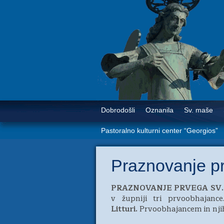
Dobrodošli
Oznanila
Sv. maše
Pastoralno kulturni center “Georgios”
Praznovanje pr
PRAZNOVANJE PRVEGA SV.
v župniji tri prvoobhajanc
Litturi.
Prvoobhajancem in njih