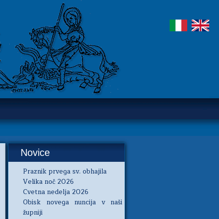
Novice
Praznik prvega sv. obhajila
Velika noč 2026
Cvetna nedelja 2026
Obisk novega nuncija v naši
župniji