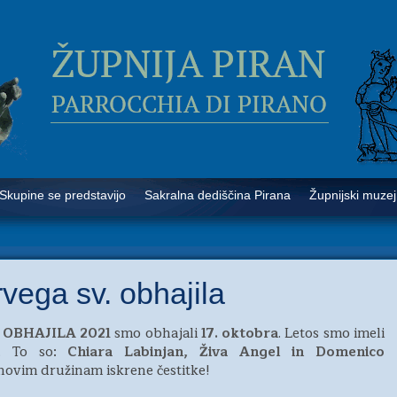
Skupine se predstavijo
Sakralna dediščina Pirana
Župnijski muzej
vega sv. obhajila
 OBHAJILA 2021
smo obhajali
17. oktobra
. Letos smo imeli
e. To so:
Chiara Labinjan, Živa Angel in Domenico
ovim družinam iskrene čestitke!